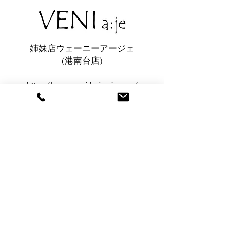
​姉妹店ウェーニーアージェ
​(港南台店)
https://www.veni.hair-aje.com/
TEL:
045-353-8164
〒234-0054
​神奈川県横浜市港南区港南台
3-4-34 グランド港南台102