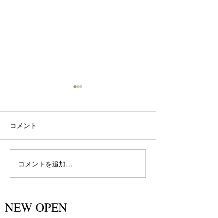
コメント
白髪に逆らわないカラー
コメントを追加…
パーマは大人の
イメージで…
NEW OPEN