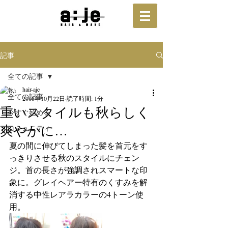
記事
全ての記事
hair-aje
全ての記事
2018年10月22日
読了時間: 1分
重いスタイルも秋らしく
今すぐ始める
爽やかに…
コミュニティ
夏の間に伸びてしまった髪を首元をす
っきりさせる秋のスタイルにチェン
ジ。首の長さが強調されスマートな印
象に。グレイヘアー特有のくすみを解
消する中性レアラカラーの4トーン使
用。